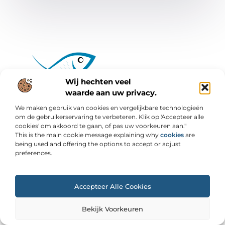
Wij hechten veel
waarde aan uw privacy.
Van alledaags tot bijzonder – lees het op
fishspaalbergen.nl.
We maken gebruik van cookies en vergelijkbare technologieën
om de gebruikerservaring te verbeteren. Klik op 'Accepteer alle
Ontdek inspirerende blogs en artikelen over
cookies' om akkoord te gaan, of pas uw voorkeuren aan."
alles wat het dagelijks leven te bieden heeft.
This is the main cookie message explaining why
cookies
are
being used and offering the options to accept or adjust
Bericht categorie
preferences.
Accepteer Alle Cookies
Onze informatie
Bekijk Voorkeuren
Backlinks kopen: slimme strategie of risicovolle shortcut?
Geld online verdienen: wat werkt, wat niet en hoe je kunt starten