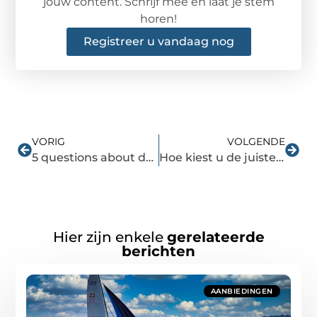
jouw content. Schrijf mee en laat je stem
horen!
Registreer u vandaag nog
VORIG
VOLGENDE
5 questions about designing an office interior answered
Hoe kiest u de juiste fysiotherapeut in Tilburg: Een handige gids
Hier zijn enkele
gerelateerde
berichten
AANBIEDINGEN