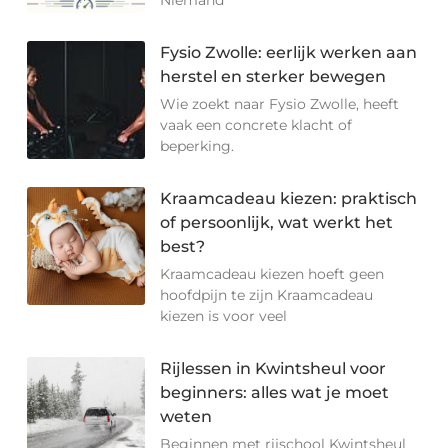
Niemand
Fysio Zwolle: eerlijk werken aan
herstel en sterker bewegen
Wie zoekt naar Fysio Zwolle, heeft
vaak een concrete klacht of
beperking.
Kraamcadeau kiezen: praktisch
of persoonlijk, wat werkt het
best?
Kraamcadeau kiezen hoeft geen
hoofdpijn te zijn Kraamcadeau
kiezen is voor veel
Rijlessen in Kwintsheul voor
beginners: alles wat je moet
weten
Beginnen met rijschool Kwintsheul