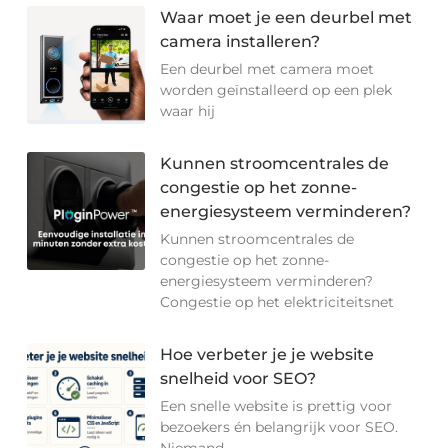
Waar moet je een deurbel met
camera installeren?
Een deurbel met camera moet
worden geïnstalleerd op een plek
waar hij
Kunnen stroomcentrales de
congestie op het zonne-
energiesysteem verminderen?
Kunnen stroomcentrales de
congestie op het zonne-
energiesysteem verminderen?
Congestie op het elektriciteitsnet
Hoe verbeter je je website
snelheid voor SEO?
Een snelle website is prettig voor
bezoekers én belangrijk voor SEO.