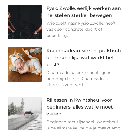
Fysio Zwolle: eerlijk werken aan
herstel en sterker bewegen
Wie zoekt naar Fysio Zwolle, heeft
vaak een concrete klacht of
beperking.
Kraamcadeau kiezen: praktisch
of persoonlijk, wat werkt het
best?
Kraamcadeau kiezen hoeft geen
hoofdpijn te zijn Kraamcadeau
kiezen is voor veel
Rijlessen in Kwintsheul voor
beginners: alles wat je moet
weten
Beginnen met rijschool Kwintsheul
is de slimste keuze die je maakt Nog