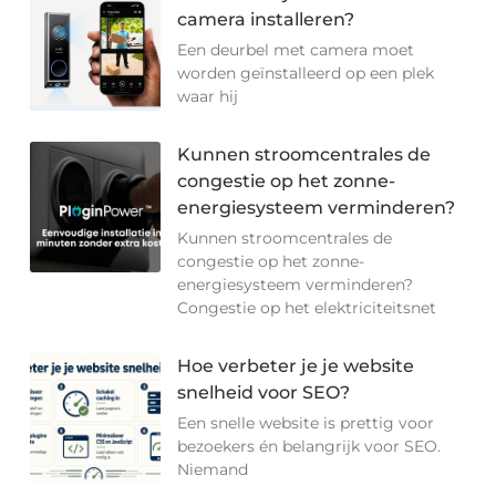
camera installeren?
Een deurbel met camera moet
worden geïnstalleerd op een plek
waar hij
Kunnen stroomcentrales de
congestie op het zonne-
energiesysteem verminderen?
Kunnen stroomcentrales de
congestie op het zonne-
energiesysteem verminderen?
Congestie op het elektriciteitsnet
Hoe verbeter je je website
snelheid voor SEO?
Een snelle website is prettig voor
bezoekers én belangrijk voor SEO.
Niemand