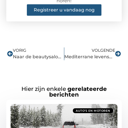
horen!
Registreer u vandaag nog
VORIG
VOLGENDE
Naar de beautysalon in Apeldoorn?
Mediterrane levensmiddelen
Hier zijn enkele
gerelateerde
berichten
AUTO’S EN MOTOREN