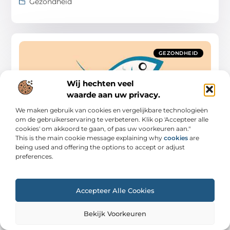
Gezondheid
GEZONDHEID
Wij hechten veel
waarde aan uw privacy.
We maken gebruik van cookies en vergelijkbare technologieën
om de gebruikerservaring te verbeteren. Klik op 'Accepteer alle
5x de beste antikatertips | anti
cookies' om akkoord te gaan, of pas uw voorkeuren aan."
katermiddeltjes
This is the main cookie message explaining why
cookies
are
Gisterenavond een zwaar feestje gehad en ben je
being used and offering the options to accept or adjust
vandaag lusteloos, moe en heb je barstende
preferences.
hoofdpijn? Dan mag je er zeker van zijn dat je
Gezondheid
Accepteer Alle Cookies
Bekijk Voorkeuren