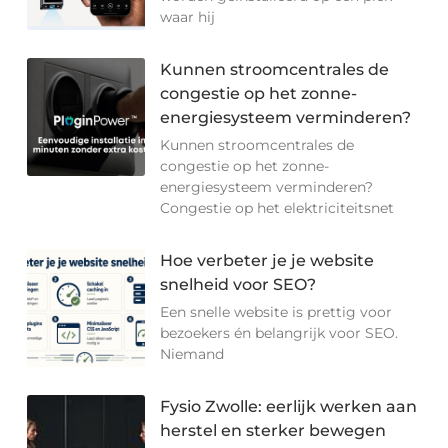
waar hij
Kunnen stroomcentrales de
congestie op het zonne-
energiesysteem verminderen?
Kunnen stroomcentrales de
congestie op het zonne-
energiesysteem verminderen?
Congestie op het elektriciteitsnet
Hoe verbeter je je website
snelheid voor SEO?
Een snelle website is prettig voor
bezoekers én belangrijk voor SEO.
Niemand
Fysio Zwolle: eerlijk werken aan
herstel en sterker bewegen