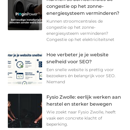
congestie op het zonne-
energiesysteem verminderen?
Kunnen stroomcentrales de
congestie op het zonne-
energiesysteem verminderen?
Congestie op het elektriciteitsnet
Hoe verbeter je je website
snelheid voor SEO?
Een snelle website is prettig voor
bezoekers én belangrijk voor SEO.
Niemand
Fysio Zwolle: eerlijk werken aan
herstel en sterker bewegen
Wie zoekt naar Fysio Zwolle, heeft
vaak een concrete klacht of
beperking.