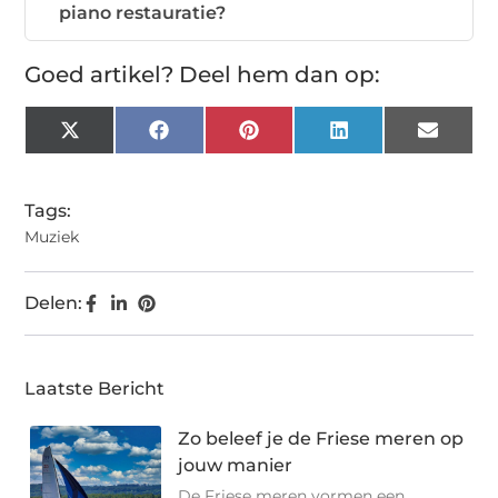
piano restauratie?
Goed artikel? Deel hem dan op:
X
Facebook
Pinterest
LinkedIn
Email
(Twitter)
Tags:
Muziek
Delen:
Laatste Bericht
Zo beleef je de Friese meren op
jouw manier
De Friese meren vormen een