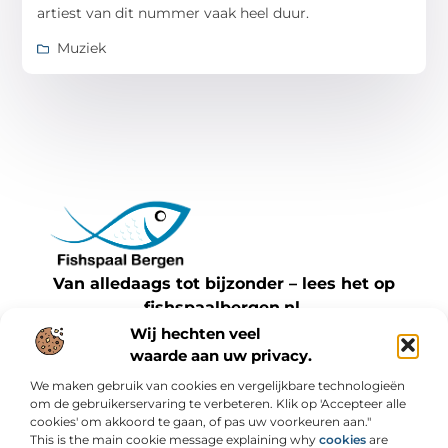
artiest van dit nummer vaak heel duur.
Muziek
Van alledaags tot bijzonder – lees het op
fishspaalbergen.nl.
Ontdek inspirerende blogs en artikelen over
Wij hechten veel
waarde aan uw privacy.
alles wat het dagelijks leven te bieden heeft.
We maken gebruik van cookies en vergelijkbare technologieën
Bericht categorie
om de gebruikerservaring te verbeteren. Klik op 'Accepteer alle
cookies' om akkoord te gaan, of pas uw voorkeuren aan."
This is the main cookie message explaining why
cookies
are