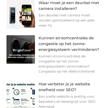
Waar moet je een deurbel met
camera installeren?
Een deurbel met camera moet
worden geïnstalleerd op een plek
waar hij
Kunnen stroomcentrales de
congestie op het zonne-
energiesysteem verminderen?
Kunnen stroomcentrales de
congestie op het zonne-
energiesysteem verminderen?
Congestie op het elektriciteitsnet
Hoe verbeter je je website
snelheid voor SEO?
Een snelle website is prettig voor
bezoekers én belangrijk voor SEO.
Niemand