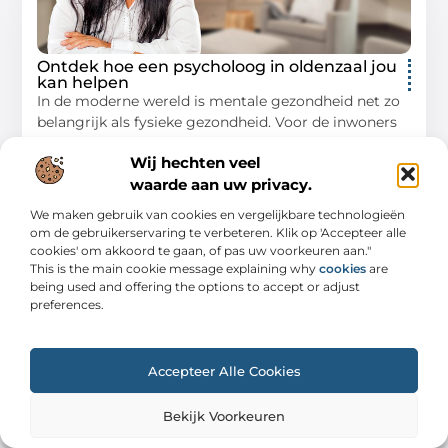
Ontdek hoe een psycholoog in oldenzaal jou
kan helpen
In de moderne wereld is mentale gezondheid net zo
belangrijk als fysieke gezondheid. Voor de inwoners
van Oldenzaal zijn de diensten van een psycholoog in
Wij hechten veel
Oldenzaal
waarde aan uw privacy.
Winkelen
We maken gebruik van cookies en vergelijkbare technologieën
om de gebruikerservaring te verbeteren. Klik op 'Accepteer alle
cookies' om akkoord te gaan, of pas uw voorkeuren aan."
This is the main cookie message explaining why
cookies
are
WINKELEN
being used and offering the options to accept or adjust
preferences.
Accepteer Alle Cookies
Bekijk Voorkeuren
Praktijkonderwijs in Kerkrade: Een gids
voor studenten, ouders en leraren