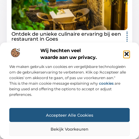
Ontdek de unieke culinaire ervaring bij een
restaurant in Goes
Goes is een charmante stad in zeeland die een ware
Wij hechten veel
culinaire bestemming is geworden. met een rijke
waarde aan uw privacy.
geschiedenis en een bloeiende eetcultuur, trekt goes
steeds
We maken gebruik van cookies en vergelijkbare technologieën
om de gebruikerservaring te verbeteren. Klik op 'Accepteer alle
Winkelen
cookies' om akkoord te gaan, of pas uw voorkeuren aan."
This is the main cookie message explaining why
cookies
are
being used and offering the options to accept or adjust
preferences.
WINKELEN
Accepteer Alle Cookies
Bekijk Voorkeuren