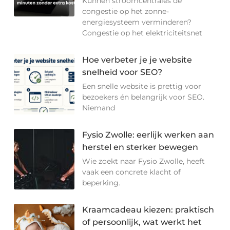
Kunnen stroomcentrales de
congestie op het zonne-
energiesysteem verminderen?
Congestie op het elektriciteitsnet
Hoe verbeter je je website
snelheid voor SEO?
Een snelle website is prettig voor
bezoekers én belangrijk voor SEO.
Niemand
Fysio Zwolle: eerlijk werken aan
herstel en sterker bewegen
Wie zoekt naar Fysio Zwolle, heeft
vaak een concrete klacht of
beperking.
Kraamcadeau kiezen: praktisch
of persoonlijk, wat werkt het