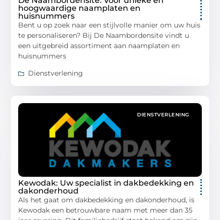
De Naambordensite: Voor unieke en
hoogwaardige naamplaten en
huisnummers
Bent u op zoek naar een stijlvolle manier om uw huis
te personaliseren? Bij De Naambordensite vindt u
een uitgebreid assortiment aan naamplaten en
huisnummers
Dienstverlening
DIENSTVERLENING
Kewodak: Uw specialist in dakbedekking en
dakonderhoud
Als het gaat om dakbedekking en dakonderhoud, is
Kewodak een betrouwbare naam met meer dan 35