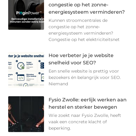
congestie op het zonne-
energiesysteem verminderen?
Kunnen stroomcentrales de
congestie op het zonne-
energiesysteem verminderen?
Congestie op het elektriciteitsnet
Hoe verbeter je je website
snelheid voor SEO?
Een snelle website is prettig voor
bezoekers én belangrijk voor SEO.
Niemand
Fysio Zwolle: eerlijk werken aan
herstel en sterker bewegen
Wie zoekt naar Fysio Zwolle, heeft
vaak een concrete klacht of
beperking.