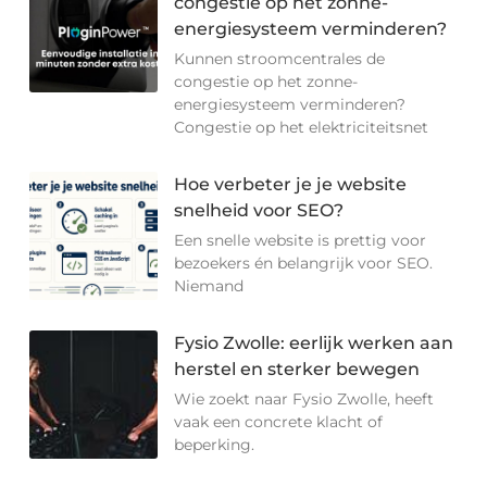
congestie op het zonne-
energiesysteem verminderen?
Kunnen stroomcentrales de
congestie op het zonne-
energiesysteem verminderen?
Congestie op het elektriciteitsnet
Hoe verbeter je je website
snelheid voor SEO?
Een snelle website is prettig voor
bezoekers én belangrijk voor SEO.
Niemand
Fysio Zwolle: eerlijk werken aan
herstel en sterker bewegen
Wie zoekt naar Fysio Zwolle, heeft
vaak een concrete klacht of
beperking.