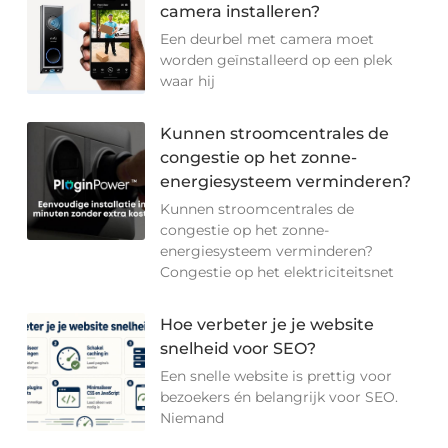
camera installeren?
Een deurbel met camera moet
worden geïnstalleerd op een plek
waar hij
Kunnen stroomcentrales de
congestie op het zonne-
energiesysteem verminderen?
Kunnen stroomcentrales de
congestie op het zonne-
energiesysteem verminderen?
Congestie op het elektriciteitsnet
Hoe verbeter je je website
snelheid voor SEO?
Een snelle website is prettig voor
bezoekers én belangrijk voor SEO.
Niemand