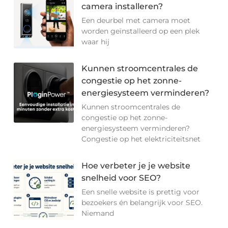
camera installeren?
Een deurbel met camera moet
worden geïnstalleerd op een plek
waar hij
Kunnen stroomcentrales de
congestie op het zonne-
energiesysteem verminderen?
Kunnen stroomcentrales de
congestie op het zonne-
energiesysteem verminderen?
Congestie op het elektriciteitsnet
Hoe verbeter je je website
snelheid voor SEO?
Een snelle website is prettig voor
bezoekers én belangrijk voor SEO.
Niemand