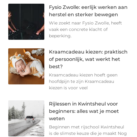
Fysio Zwolle: eerlijk werken aan
herstel en sterker bewegen
Wie zoekt naar Fysio Zwolle, heeft
vaak een concrete klacht of
beperking.
Kraamcadeau kiezen: praktisch
of persoonlijk, wat werkt het
best?
Kraamcadeau kiezen hoeft geen
hoofdpijn te zijn Kraamcadeau
kiezen is voor veel
Rijlessen in Kwintsheul voor
beginners: alles wat je moet
weten
Beginnen met rijschool Kwintsheul
is de slimste keuze die je maakt Nog