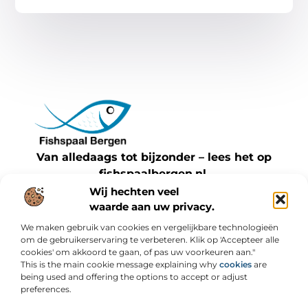
Van alledaags tot bijzonder – lees het op
fishspaalbergen.nl.
Ontdek inspirerende blogs en artikelen over
Wij hechten veel
waarde aan uw privacy.
alles wat het dagelijks leven te bieden heeft.
We maken gebruik van cookies en vergelijkbare technologieën
Bericht categorie
om de gebruikerservaring te verbeteren. Klik op 'Accepteer alle
cookies' om akkoord te gaan, of pas uw voorkeuren aan."
This is the main cookie message explaining why
cookies
are
being used and offering the options to accept or adjust
preferences.
Onze informatie