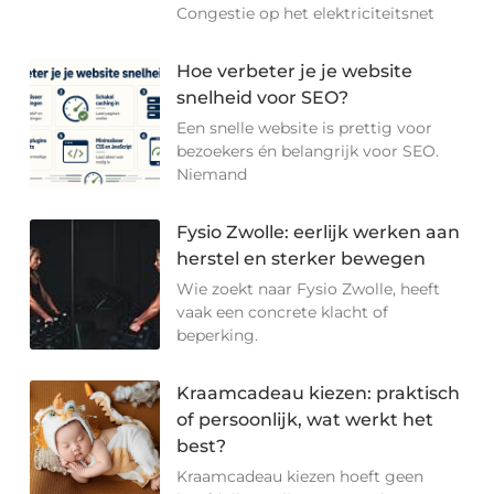
Congestie op het elektriciteitsnet
Hoe verbeter je je website
snelheid voor SEO?
Een snelle website is prettig voor
bezoekers én belangrijk voor SEO.
Niemand
Fysio Zwolle: eerlijk werken aan
herstel en sterker bewegen
Wie zoekt naar Fysio Zwolle, heeft
vaak een concrete klacht of
beperking.
Kraamcadeau kiezen: praktisch
of persoonlijk, wat werkt het
best?
Kraamcadeau kiezen hoeft geen