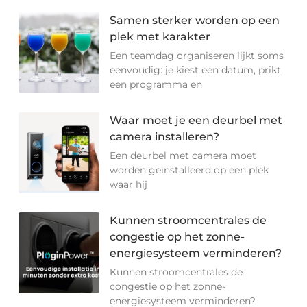
Samen sterker worden op een
plek met karakter
Een teamdag organiseren lijkt soms
eenvoudig: je kiest een datum, prikt
een programma en
Waar moet je een deurbel met
camera installeren?
Een deurbel met camera moet
worden geïnstalleerd op een plek
waar hij
Kunnen stroomcentrales de
congestie op het zonne-
energiesysteem verminderen?
Kunnen stroomcentrales de
congestie op het zonne-
energiesysteem verminderen?