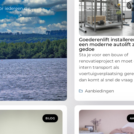
r iedereen die
Goederenlift installer
een moderne autolift 
gedoe
Sta je voor een bouw of
renovatieproject en moet 
intern transport als
voertuigverplaatsing ger
dan komt al snel de vraag
Aanbiedingen
BLOG
A