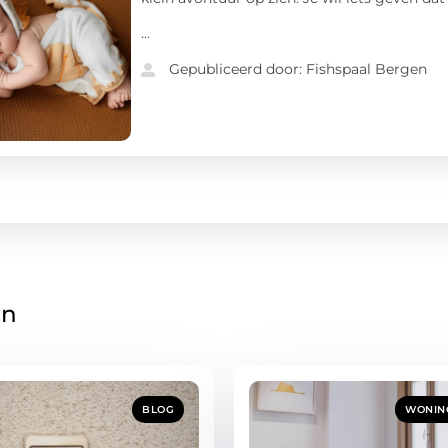
...
Gepubliceerd door: Fishspaal Bergen
en
BLOG
WONING