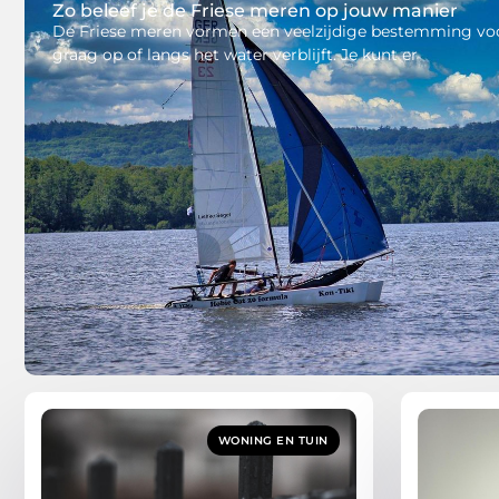
Zo beleef je de Friese meren op jouw manier
De Friese meren vormen een veelzijdige bestemming voo
graag op of langs het water verblijft. Je kunt er
WONING EN TUIN