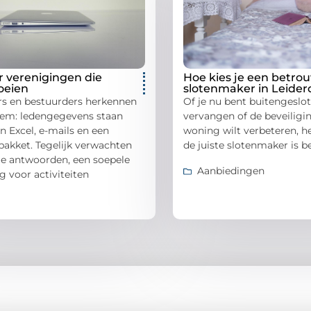
 verenigingen die
Hoe kies je een betro
oeien
slotenmaker in Leider
ers en bestuurders herkennen
Of je nu bent buitengeslote
eem: ledengegevens staan
vervangen of de beveiligin
in Excel, e-mails en een
woning wilt verbeteren, h
akket. Tegelijk verwachten
de juiste slotenmaker is be
le antwoorden, een soepele
Aanbiedingen
ng voor activiteiten