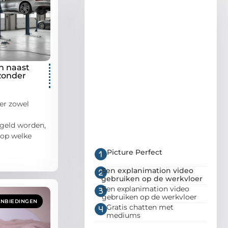
Onze artikelen die u
niet mag missen
en naast
Van interessante
zonder
nieuwsitems tot
inspirerende verhalen, wij
er zowel
hebben het allemaal voor u
verzameld.
egeld worden,
 op welke
Picture Perfect
Een explanimation video
gebruiken op de werkvloer
Een explanimation video
gebruiken op de werkvloer
ANBIEDINGEN
Gratis chatten met
mediums