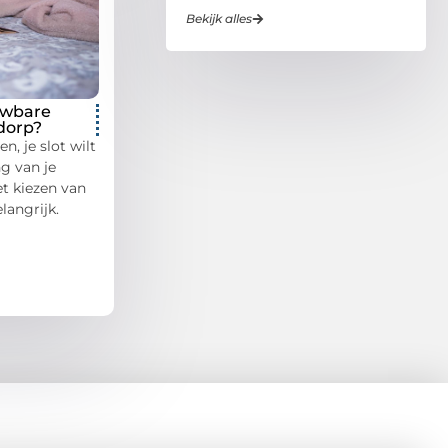
Bekijk alles
uwbare
dorp?
n, je slot wilt
g van je
et kiezen van
langrijk.