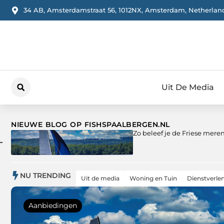
34 AB, Amsterdamstraat 56, 1012NX, Amsterdam, Netherlan
Uit De Media
NIEUWE BLOG OP FISHSPAALBERGEN.NL
Zo beleef je de Friese mer
NU TRENDING
Uit de media
Woning en Tuin
Dienstverle
Aanbiedingen