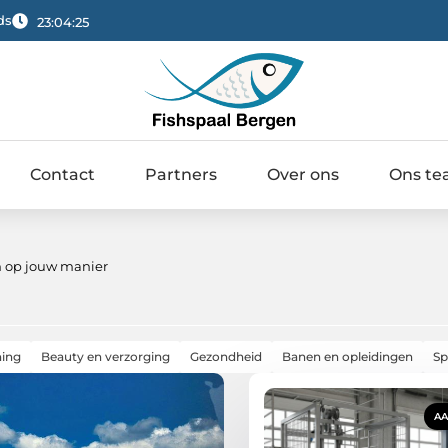
ds
23:04:26
Contact
Partners
Over ons
Ons t
en op jouw manier
ning
Beauty en verzorging
Gezondheid
Banen en opleidingen
Sp
A