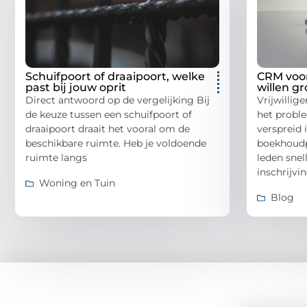
Schuifpoort of draaipoort, welke
CRM voor
past bij jouw oprit
willen gr
Direct antwoord op de vergelijking Bij
Vrijwillig
de keuze tussen een schuifpoort of
het probl
draaipoort draait het vooral om de
verspreid 
beschikbare ruimte. Heb je voldoende
boekhoudp
ruimte langs
leden snel
inschrijvi
Woning en Tuin
Blog