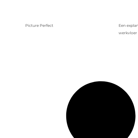
Picture Perfect
Een expla
werkvloer