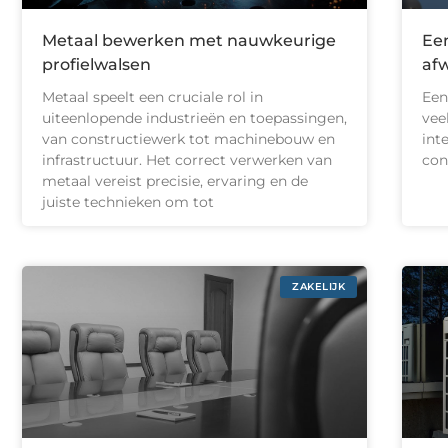
Metaal bewerken met nauwkeurige
Ee
profielwalsen
afw
Metaal speelt een cruciale rol in
Een
uiteenlopende industrieën en toepassingen,
vee
van constructiewerk tot machinebouw en
inte
infrastructuur. Het correct verwerken van
con
metaal vereist precisie, ervaring en de
juiste technieken om tot
ZAKELIJK