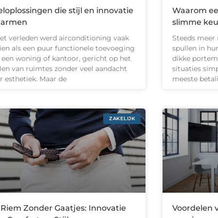
loplossingen die stijl en innovatie
Waarom ee
armen
slimme keuz
het verleden werd airconditioning vaak
Steeds meer 
ien als een puur functionele toevoeging
spullen in hu
 een woning of kantoor, gericht op het
dikke portemo
len van ruimtes zonder veel aandacht
situaties si
r esthetiek. Maar de
meeste betal
ZAKELIJK
Riem Zonder Gaatjes: Innovatie
Voordelen 