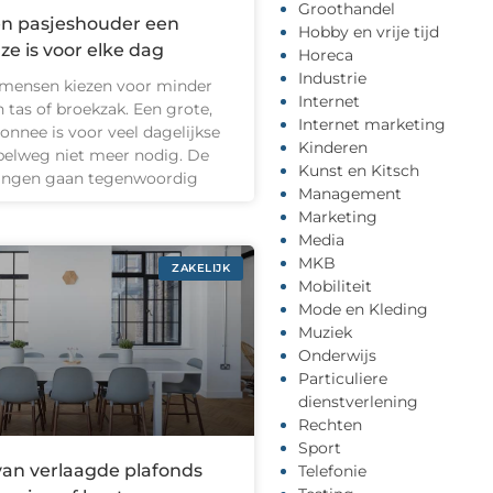
Groothandel
n pasjeshouder een
Hobby en vrije tijd
e is voor elke dag
Horeca
Industrie
mensen kiezen voor minder
Internet
n tas of broekzak. Een grote,
Internet marketing
nnee is voor veel dagelijkse
Kinderen
mpelweg niet meer nodig. De
Kunst en Kitsch
ingen gaan tegenwoordig
Management
Marketing
Media
MKB
ZAKELIJK
Mobiliteit
Mode en Kleding
Muziek
Onderwijs
Particuliere
dienstverlening
Rechten
Sport
van verlaagde plafonds
Telefonie