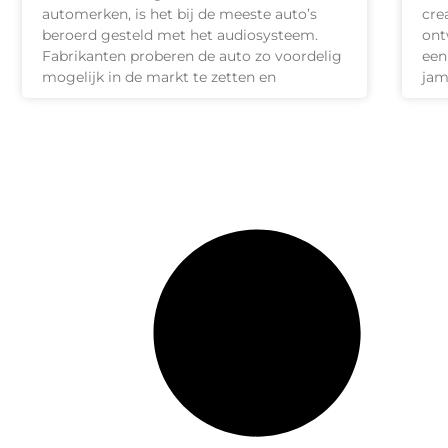
automerken, is het bij de meeste auto’s
cre
beroerd gesteld met het audiosysteem.
ont
Fabrikanten proberen de auto zo voordelig
een
mogelijk in de markt te zetten en
jam