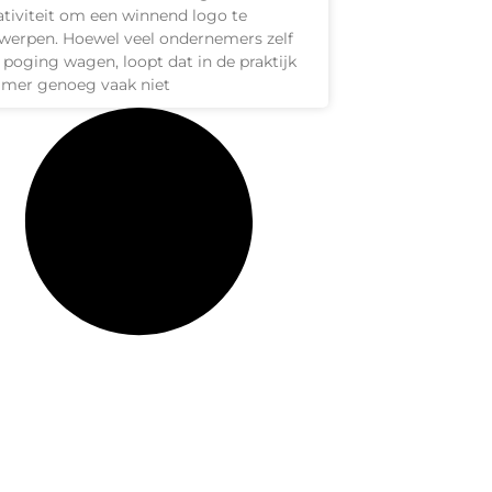
ativiteit om een winnend logo te
werpen. Hoewel veel ondernemers zelf
 poging wagen, loopt dat in de praktijk
mer genoeg vaak niet