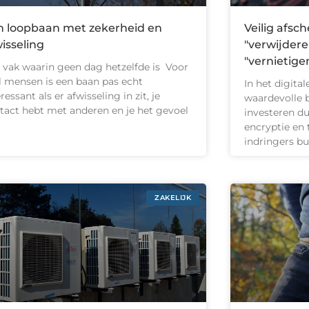
n loopbaan met zekerheid en
Veilig afs
isseling
"verwijderen
"vernietige
 vak waarin geen dag hetzelfde is Voor
l mensen is een baan pas echt
In het digital
ressant als er afwisseling in zit, je
waardevolle b
tact hebt met anderen en je het gevoel
investeren du
encryptie en 
indringers bu
ZAKELIJK