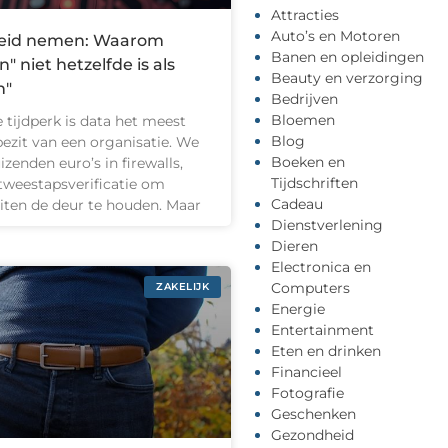
Attracties
Auto’s en Motoren
cheid nemen: Waarom
Banen en opleidingen
" niet hetzelfde is als
Beauty en verzorging
n"
Bedrijven
Bloemen
e tijdperk is data het meest
Blog
ezit van een organisatie. We
Boeken en
izenden euro’s in firewalls,
Tijdschriften
tweestapsverificatie om
Cadeau
iten de deur te houden. Maar
Dienstverlening
Dieren
Electronica en
Computers
ZAKELIJK
Energie
Entertainment
Eten en drinken
Financieel
Fotografie
Geschenken
Gezondheid