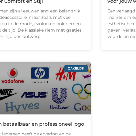
r Comfort en Stijl
voor jouw 
men zijn al eeuwenlang een belangrijk
Een verlaagd
eaccessoire, maar zoals met veel
manier om ee
gen in de mode, evolueren ook riemen
esthetische e
 de tijd. De klassieke riem met gaatjes
geven. Verlaa
een tijdloos ontwerp,
voordelen di
ZAKELIJK
 betaalbaar en professioneel logo
t iedereen heeft de ervaring en de