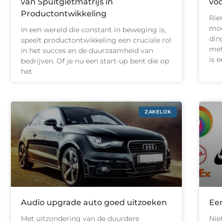
van Spuitgietmatrijs in
voo
Productontwikkeling
Rie
mod
In een wereld die constant in beweging is,
din
speelt productontwikkeling een cruciale rol
met
in het succes en de duurzaamheid van
is 
bedrijven. Of je nu een start-up bent die op
het
ZAKELIJK
Audio upgrade auto goed uitzoeken
Een
Met uitzondering van de duurdere
Nie