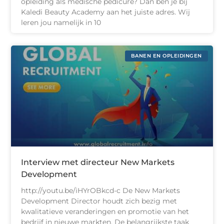
opleiding als medische pedicure? Dan ben je bij
Kaledi Beauty Academy aan het juiste adres. Wij
leren jou namelijk in 10
BANEN EN OPLEIDINGEN
Interview met directeur New Markets
Development
http://youtu.be/iHYrOBkcd-c De New Markets
Development Director houdt zich bezig met
kwalitatieve veranderingen en promotie van het
bedrijf in nieuwe markten. De belangrijkste taak