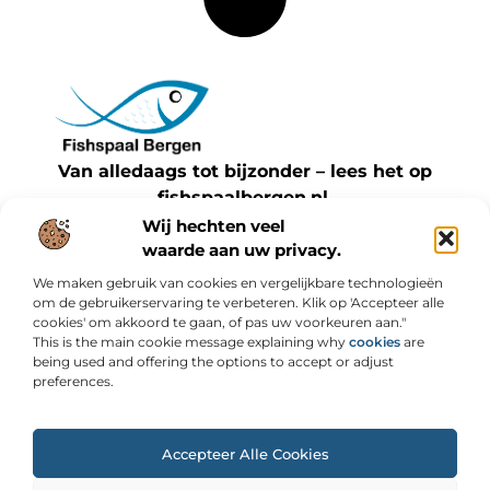
Van alledaags tot bijzonder – lees het op
fishspaalbergen.nl.
Ontdek inspirerende blogs en artikelen over
Wij hechten veel
waarde aan uw privacy.
alles wat het dagelijks leven te bieden heeft.
We maken gebruik van cookies en vergelijkbare technologieën
Bericht categorie
om de gebruikerservaring te verbeteren. Klik op 'Accepteer alle
cookies' om akkoord te gaan, of pas uw voorkeuren aan."
This is the main cookie message explaining why
cookies
are
being used and offering the options to accept or adjust
preferences.
Onze informatie
Backlinks kopen: slimme strategie of risicovolle shortcut?
Geld online verdienen: wat werkt, wat niet en hoe je kunt starten
Accepteer Alle Cookies