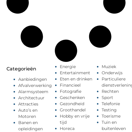
Energie
Muziek
Categorieën
Entertainment
Onderwijs
Eten en drinken
Particuliere
Aanbiedingen
Financieel
dienstverlenin
Afvalverwerking
Fotografie
Rechten
Alarmsysteem
Geschenken
Sport
Architectuur
Gezondheid
Telefonie
Attracties
Groothandel
Testing
Auto’s en
Hobby en vrije
Toerisme
Motoren
tijd
Tuin en
Banen en
Horeca
buitenleven
opleidingen