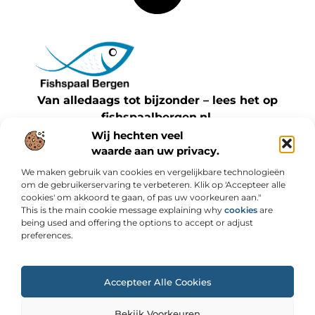
Van alledaags tot bijzonder – lees het op
fishspaalbergen.nl.
Ontdek inspirerende blogs en artikelen over
Wij hechten veel
waarde aan uw privacy.
alles wat het dagelijks leven te bieden heeft.
We maken gebruik van cookies en vergelijkbare technologieën
Bericht categorie
om de gebruikerservaring te verbeteren. Klik op 'Accepteer alle
cookies' om akkoord te gaan, of pas uw voorkeuren aan."
This is the main cookie message explaining why
cookies
are
being used and offering the options to accept or adjust
preferences.
Onze informatie
Backlinks kopen: slimme strategie of risicovolle shortcut?
Geld online verdienen: wat werkt, wat niet en hoe je kunt starten
Accepteer Alle Cookies
@2025 www.fishspaalbergen.nl. All Right Reserved.
Bekijk Voorkeuren