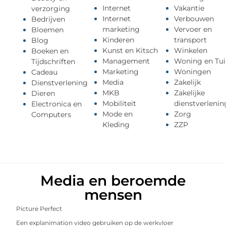
Internet
Vakantie
verzorging
Internet
Verbouwen
Bedrijven
marketing
Vervoer en
Bloemen
Kinderen
transport
Blog
Kunst en Kitsch
Winkelen
Boeken en
Management
Woning en Tui
Tijdschriften
Marketing
Woningen
Cadeau
Media
Zakelijk
Dienstverlening
MKB
Zakelijke
Dieren
Mobiliteit
dienstverlenin
Electronica en
Mode en
Zorg
Computers
Kleding
ZZP
Media en beroemde
mensen
Picture Perfect
Een explanimation video gebruiken op de werkvloer