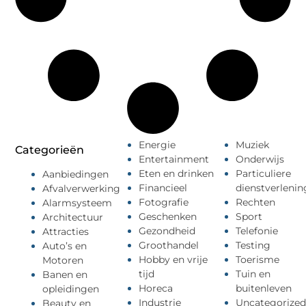
Energie
Muziek
Categorieën
Entertainment
Onderwijs
Eten en drinken
Particuliere
Aanbiedingen
Financieel
dienstverlenin
Afvalverwerking
Fotografie
Rechten
Alarmsysteem
Geschenken
Sport
Architectuur
Gezondheid
Telefonie
Attracties
Groothandel
Testing
Auto’s en
Hobby en vrije
Toerisme
Motoren
tijd
Tuin en
Banen en
Horeca
buitenleven
opleidingen
Industrie
Uncategorized
Beauty en