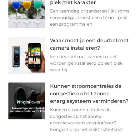
plek met karakter
Een teamdag organiseren lijkt soms
eenvoudig: je kiest een datum, prikt
een programma en
Waar moet je een deurbel met
camera installeren?
Een deurbel met camera moet
worden geïnstalleerd op een plek
waar hij
Kunnen stroomcentrales de
congestie op het zonne-
energiesysteem verminderen?
Kunnen stroomcentrales de
congestie op het zonne-
energiesysteem verminderen?
Congestie op het elektriciteitsnet