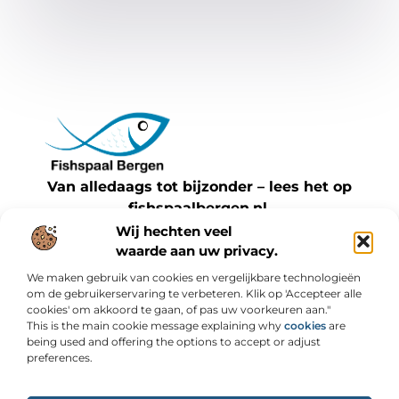
Van alledaags tot bijzonder – lees het op
fishspaalbergen.nl.
Ontdek inspirerende blogs en artikelen over
Wij hechten veel
waarde aan uw privacy.
alles wat het dagelijks leven te bieden heeft.
We maken gebruik van cookies en vergelijkbare technologieën
Bericht categorie
om de gebruikerservaring te verbeteren. Klik op 'Accepteer alle
cookies' om akkoord te gaan, of pas uw voorkeuren aan."
This is the main cookie message explaining why
cookies
are
being used and offering the options to accept or adjust
preferences.
Onze informatie
Backlinks kopen: slimme strategie of risicovolle shortcut?
Geld online verdienen: wat werkt, wat niet en hoe je kunt starten