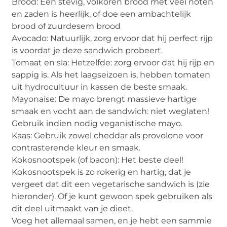
Brood: Een stevig, volkoren brood met veel noten
en zaden is heerlijk, of doe een ambachtelijk
brood of zuurdesem brood
Avocado: Natuurlijk, zorg ervoor dat hij perfect rijp
is voordat je deze sandwich probeert.
Tomaat en sla: Hetzelfde: zorg ervoor dat hij rijp en
sappig is. Als het laagseizoen is, hebben tomaten
uit hydrocultuur in kassen de beste smaak.
Mayonaise: De mayo brengt massieve hartige
smaak en vocht aan de sandwich: niet weglaten!
Gebruik indien nodig veganistische mayo.
Kaas: Gebruik zowel cheddar als provolone voor
contrasterende kleur en smaak.
Kokosnootspek (of bacon): Het beste deel!
Kokosnootspek is zo rokerig en hartig, dat je
vergeet dat dit een vegetarische sandwich is (zie
hieronder). Of je kunt gewoon spek gebruiken als
dit deel uitmaakt van je dieet.
Voeg het allemaal samen, en je hebt een sammie