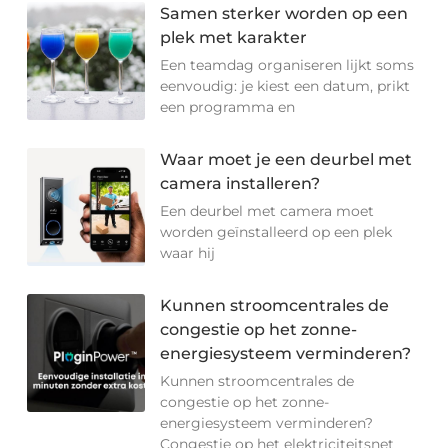
Samen sterker worden op een
plek met karakter
Een teamdag organiseren lijkt soms
eenvoudig: je kiest een datum, prikt
een programma en
Waar moet je een deurbel met
camera installeren?
Een deurbel met camera moet
worden geïnstalleerd op een plek
waar hij
Kunnen stroomcentrales de
congestie op het zonne-
energiesysteem verminderen?
Kunnen stroomcentrales de
congestie op het zonne-
energiesysteem verminderen?
Congestie op het elektriciteitsnet