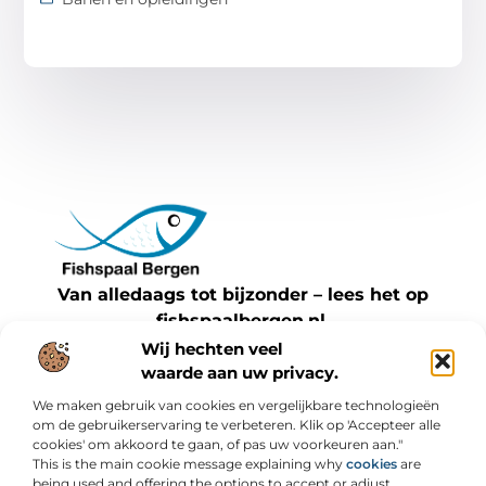
Van alledaags tot bijzonder – lees het op
fishspaalbergen.nl.
Ontdek inspirerende blogs en artikelen over
Wij hechten veel
waarde aan uw privacy.
alles wat het dagelijks leven te bieden heeft.
We maken gebruik van cookies en vergelijkbare technologieën
Bericht categorie
om de gebruikerservaring te verbeteren. Klik op 'Accepteer alle
cookies' om akkoord te gaan, of pas uw voorkeuren aan."
This is the main cookie message explaining why
cookies
are
being used and offering the options to accept or adjust