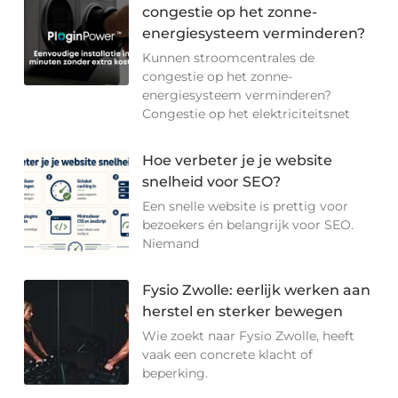
congestie op het zonne-
energiesysteem verminderen?
Kunnen stroomcentrales de
congestie op het zonne-
energiesysteem verminderen?
Congestie op het elektriciteitsnet
Hoe verbeter je je website
snelheid voor SEO?
Een snelle website is prettig voor
bezoekers én belangrijk voor SEO.
Niemand
Fysio Zwolle: eerlijk werken aan
herstel en sterker bewegen
Wie zoekt naar Fysio Zwolle, heeft
vaak een concrete klacht of
beperking.