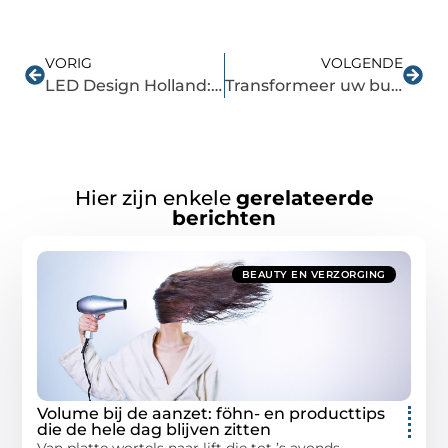
VORIG
VOLGENDE
LED Design Holland: Gespecialiseerd in LED-verlichting voor sportveldverlichting en maatwerk
Transformeer uw buitenruimte met tuinaanleg in regio Roermond
Hier zijn enkele
gerelateerde
berichten
BEAUTY EN VERZORGING
Volume bij de aanzet: föhn- en producttips
die de hele dag blijven zitten
Van platte wortels naar lift die tot ’s avonds