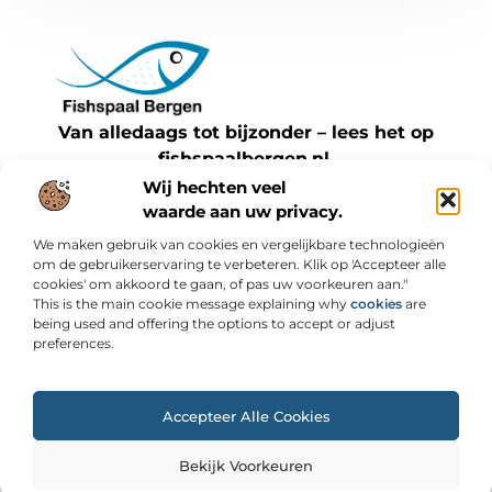
Van alledaags tot bijzonder – lees het op
fishspaalbergen.nl.
Ontdek inspirerende blogs en artikelen over
Wij hechten veel
waarde aan uw privacy.
alles wat het dagelijks leven te bieden heeft.
We maken gebruik van cookies en vergelijkbare technologieën
Bericht categorie
om de gebruikerservaring te verbeteren. Klik op 'Accepteer alle
cookies' om akkoord te gaan, of pas uw voorkeuren aan."
This is the main cookie message explaining why
cookies
are
being used and offering the options to accept or adjust
preferences.
Onze informatie
Backlinks kopen: slimme strategie of risicovolle shortcut?
Geld online verdienen: wat werkt, wat niet en hoe je kunt starten
Accepteer Alle Cookies
@2025 www.fishspaalbergen.nl. All Right Reserved.
Bekijk Voorkeuren