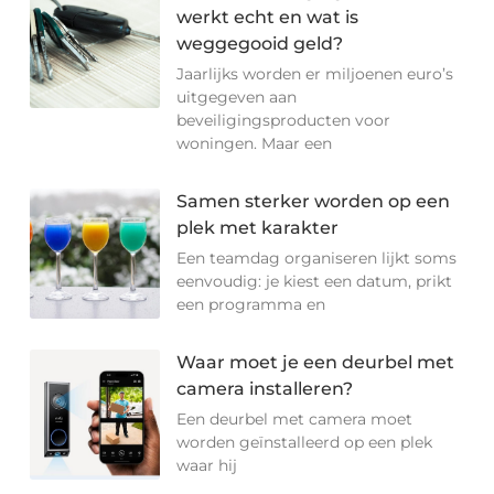
werkt echt en wat is
weggegooid geld?
Jaarlijks worden er miljoenen euro’s
uitgegeven aan
beveiligingsproducten voor
woningen. Maar een
Samen sterker worden op een
plek met karakter
Een teamdag organiseren lijkt soms
eenvoudig: je kiest een datum, prikt
een programma en
Waar moet je een deurbel met
camera installeren?
Een deurbel met camera moet
worden geïnstalleerd op een plek
waar hij