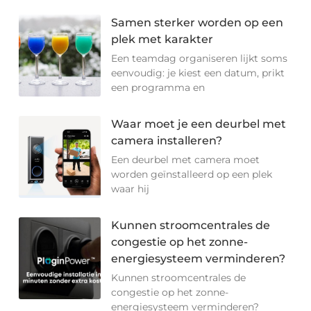
Samen sterker worden op een
plek met karakter
Een teamdag organiseren lijkt soms
eenvoudig: je kiest een datum, prikt
een programma en
Waar moet je een deurbel met
camera installeren?
Een deurbel met camera moet
worden geïnstalleerd op een plek
waar hij
Kunnen stroomcentrales de
congestie op het zonne-
energiesysteem verminderen?
Kunnen stroomcentrales de
congestie op het zonne-
energiesysteem verminderen?