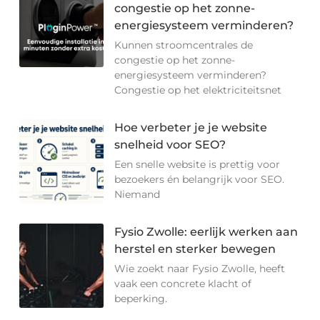
congestie op het zonne-
energiesysteem verminderen?
Kunnen stroomcentrales de
congestie op het zonne-
energiesysteem verminderen?
Congestie op het elektriciteitsnet
Hoe verbeter je je website
snelheid voor SEO?
Een snelle website is prettig voor
bezoekers én belangrijk voor SEO.
Niemand
Fysio Zwolle: eerlijk werken aan
herstel en sterker bewegen
Wie zoekt naar Fysio Zwolle, heeft
vaak een concrete klacht of
beperking.